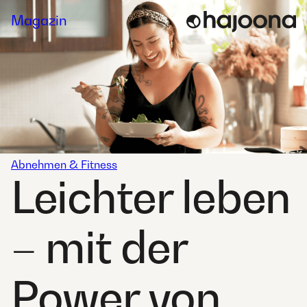
Skip
Magazin
to
content
Abnehmen & Fitness
Leichter leben
– mit der
Power von