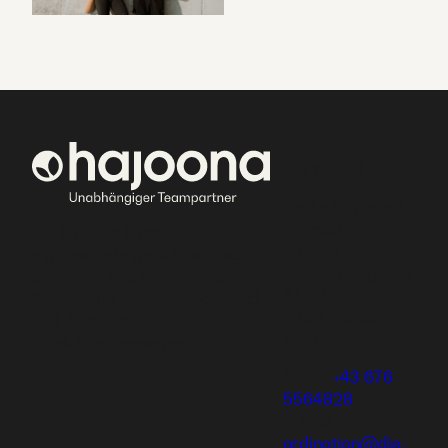
Die Weigel
Gerlinde Weigel,
Dr. med. univ.
Bei hajoona kannst du dein
Eduard
eigenes, erfolgreiches Geschäft
Bauernfeldgasse
aufbauen und eine einzigartige
8/ 1/ 1
Ausbildung genießen oder dich
2232 Deutsch
und deine Familie mit tollen
Wagram
Produkten versorgen.
Mobil:
+43 676
5564828
E-Mail:
ordination@die-