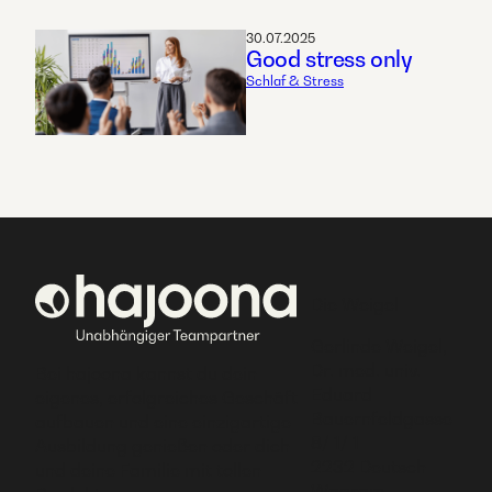
30.07.2025
Good stress only
Schlaf & Stress
Die Weigel
Gerlinde Weigel,
Dr. med. univ.
Bei hajoona kannst du dein
Eduard
eigenes, erfolgreiches Geschäft
Bauernfeldgasse
aufbauen und eine einzigartige
8/ 1/ 1
Ausbildung genießen oder dich
2232 Deutsch
und deine Familie mit tollen
Wagram