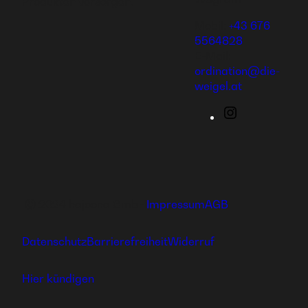
Produkten versorgen.
Mobil:
+43 676
5564828
E-Mail:
ordination@die-
weigel.at
Instagram
Ⓒ 2024 hajoona GmbH
Impressum
AGB
Datenschutz
Barrierefreiheit
Widerruf
Hier kündigen