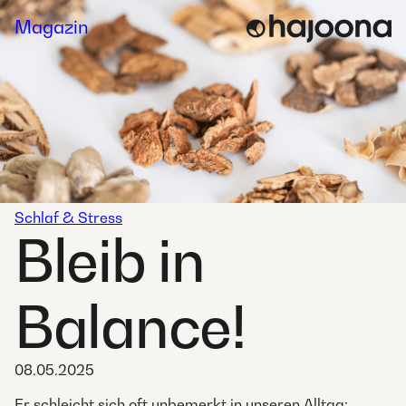
Skip
Magazin
to
content
Schlaf & Stress
Bleib in
Balance!
08.05.2025
Er schleicht sich oft unbemerkt in unseren Alltag: