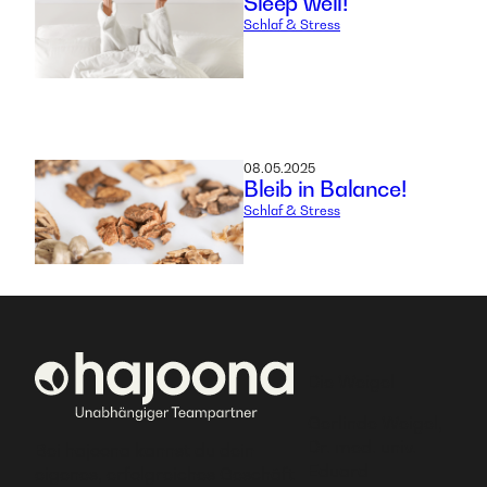
Sleep well!
Schlaf & Stress
08.05.2025
Bleib in Balance!
Schlaf & Stress
Die Weigel
Gerlinde Weigel,
Dr. med. univ.
Bei hajoona kannst du dein
Eduard
eigenes, erfolgreiches Geschäft