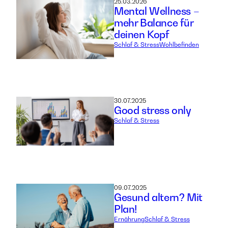
25.03.2026
Mental Wellness –
mehr Balance für
deinen Kopf
Schlaf & Stress
Wohlbefinden
30.07.2025
Good stress only
Schlaf & Stress
09.07.2025
Gesund altern? Mit
Plan!
Ernährung
Schlaf & Stress