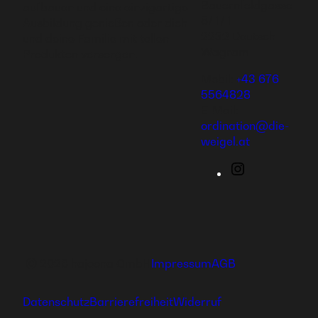
Bauernfeldgasse
aufbauen und eine einzigartige
8/ 1/ 1
Ausbildung genießen oder dich
2232 Deutsch
und deine Familie mit tollen
Wagram
Produkten versorgen.
Mobil:
+43 676
5564828
E-Mail:
ordination@die-
weigel.at
Instagram
Ⓒ 2026 hajoona GmbH
Impressum
AGB
Datenschutz
Barrierefreiheit
Widerruf