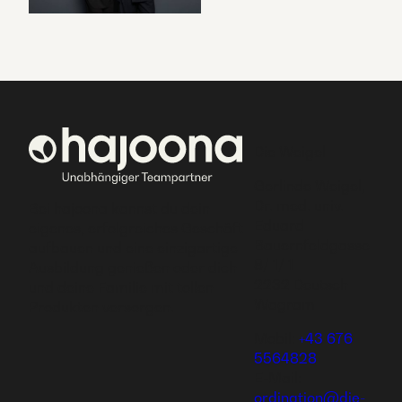
Die Weigel
Gerlinde Weigel,
Dr. med. univ.
Bei hajoona kannst du dein
Eduard
eigenes, erfolgreiches Geschäft
Bauernfeldgasse
aufbauen und eine einzigartige
8/ 1/ 1
Ausbildung genießen oder dich
2232 Deutsch
und deine Familie mit tollen
Wagram
Produkten versorgen.
Mobil:
+43 676
5564828
E-Mail:
ordination@die-