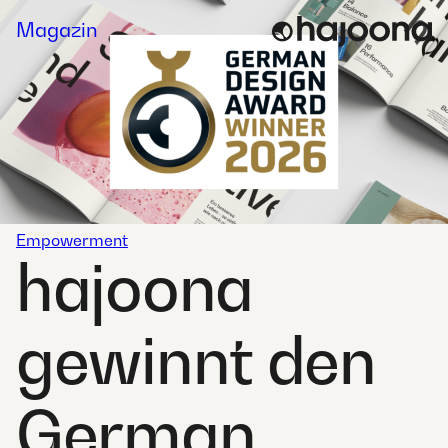
Skip
Magazin
to
content
Empowerment
hajoona
gewinnt den
German