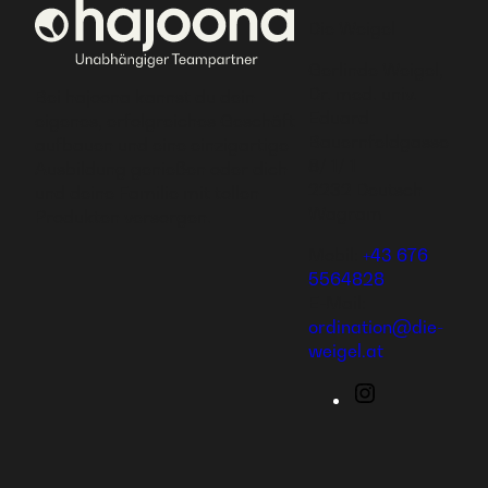
Die Weigel
Gerlinde Weigel,
Dr. med. univ.
Bei hajoona kannst du dein
Eduard
eigenes, erfolgreiches Geschäft
Bauernfeldgasse
aufbauen und eine einzigartige
8/ 1/ 1
Ausbildung genießen oder dich
2232 Deutsch
und deine Familie mit tollen
Wagram
Produkten versorgen.
Mobil:
+43 676
5564828
E-Mail:
ordination@die-
weigel.at
Instagram